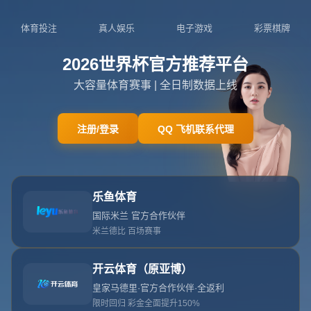
0571-5073475
admin@intl-xk.com