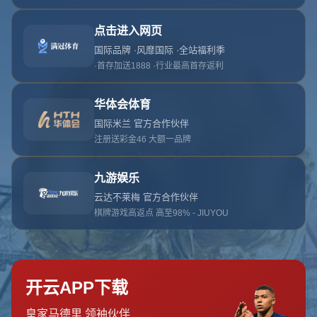
首页
关于星空体育
服务
单独服务
新闻中心
星空体育的团队
联系星空体育
页面未找到