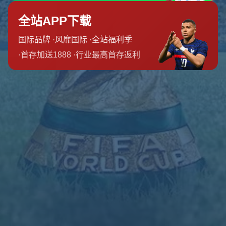
世界杯投注风险管控技巧与实战攻略
2026-08-03T05:59:53+08:00
世界杯投注风险管控技巧与实
1
2
3
联系我们
13551700565