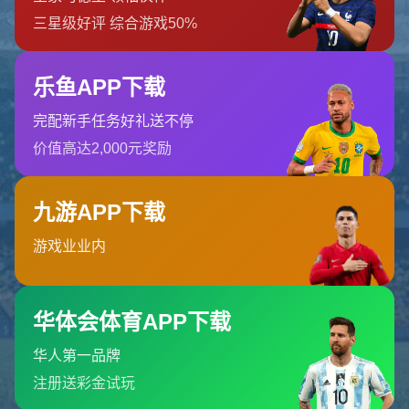
首页
404 Error
糟糕！找不到该页面
糟糕！找不到该页面
返回首页
订阅新闻通讯
随时了解我们的最新动态！订阅我们的时事通讯即可收到独家内
容和特别优惠。
订阅我们的服务