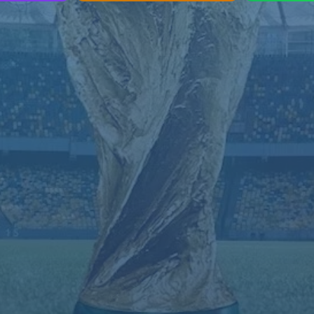
容和特别优惠。