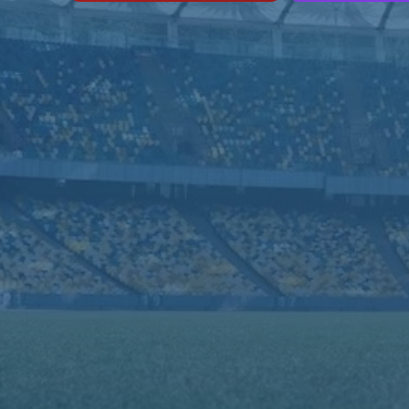
首页
404 Error
糟糕！找不到该页面
糟糕！找不到该页面
返回首页
订阅新闻通讯
随时了解我们的最新动态！订阅我们的时事通讯即可收到独家内
订阅我们的服务