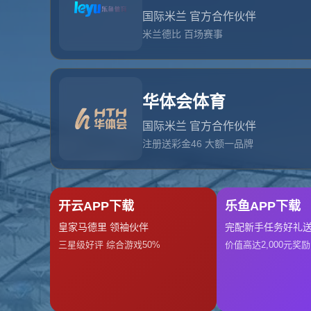
首页
关于星空体育
服务
单独服务
新闻中心
星空体育的团队
联系星空体育
页面未找到