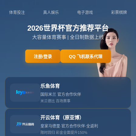
0571-5073475
admin@intl-xk.com