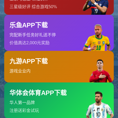
首页
404 Error
糟糕！找不到该页面
糟糕！找不到该页面
返回首页
订阅新闻通讯
随时了解我们的最新动态！订阅我们的时事通讯即可收到独家内
容和特别优惠。
订阅我们的服务