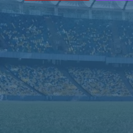
首页
404 Error
糟糕！找不到该页面
糟糕！找不到该页面
返回首页
订阅新闻通讯
随时了解我们的最新动态！订阅我们的时事通讯即可收到独家内
订阅我们的服务