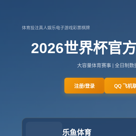
0571-5073475
admin@intl-xk.com