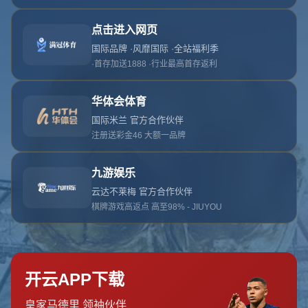
首页
关于星空体育
服务
单独服务
新闻中心
星空体育的团队
联系星空体育
页面未找到