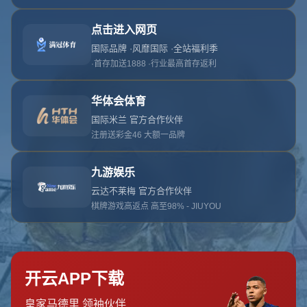
首页
关于星空体育
服务
单独服务
新闻中心
星空体育的团队
联系星空体育
页面未找到