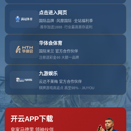
首页
关于星空体育
服务
单独服务
新闻中心
星空体育的团队
联系星空体育
页面未找到