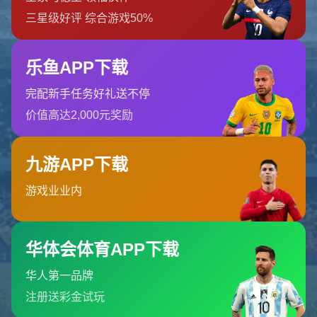
首页
404 Error
糟糕！找不到该页面
糟糕！找不到该页面
返回首页
订阅新闻通讯
随时了解我们的最新动态！订阅我们的时事通讯即可收到独家内
容和特别优惠。
订阅我们的服务