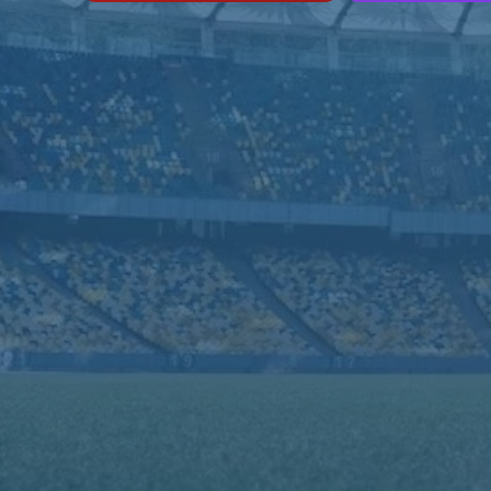
首页
404 Error
糟糕！找不到该页面
糟糕！找不到该页面
返回首页
订阅新闻通讯
随时了解我们的最新动态！订阅我们的时事通讯即可收到独家内
订阅我们的服务