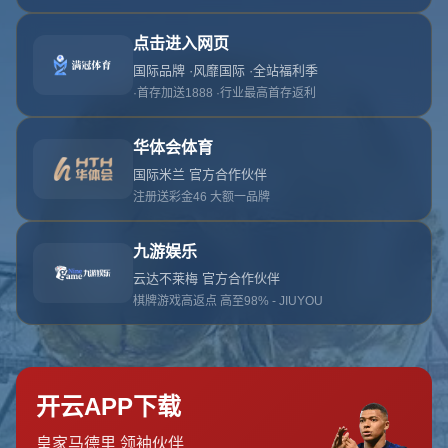
首页
关于星空体育
服务
单独服务
新闻中心
星空体育的团队
联系星空体育
页面未找到