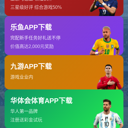
首页
404 Error
糟糕！找不到该页面
糟糕！找不到该页面
返回首页
订阅新闻通讯
随时了解我们的最新动态！订阅我们的时事通讯即可收到独家内
容和特别优惠。
订阅我们的服务