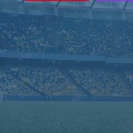
首页
404 Error
糟糕！找不到该页面
糟糕！找不到该页面
返回首页
订阅新闻通讯
随时了解我们的最新动态！订阅我们的时事通讯即可收到独家内
订阅我们的服务