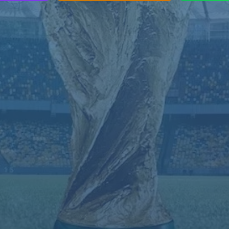
容和特别优惠。