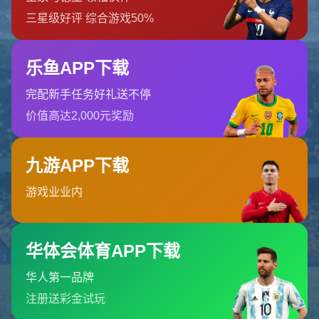
首页
404 Error
糟糕！找不到该页面
糟糕！找不到该页面
返回首页
订阅新闻通讯
随时了解我们的最新动态！订阅我们的时事通讯即可收到独家内
容和特别优惠。
订阅我们的服务