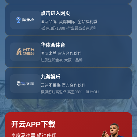
首页
关于星空体育
服务
单独服务
新闻中心
星空体育的团队
联系星空体育
页面未找到