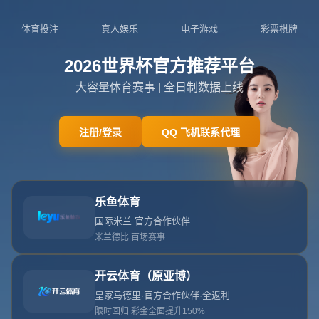
0571-5073475
admin@intl-xk.com