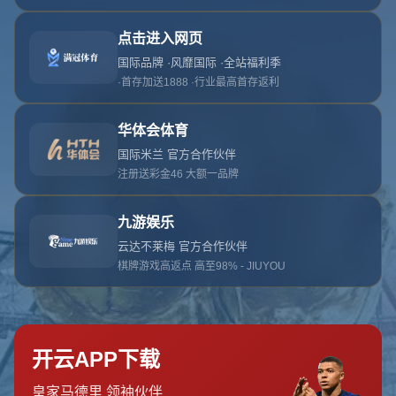
首页
关于星空体育
服务
单独服务
新闻中心
星空体育的团队
联系星空体育
页面未找到