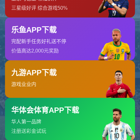
首页
404 Error
糟糕！找不到该页面
糟糕！找不到该页面
返回首页
订阅新闻通讯
随时了解我们的最新动态！订阅我们的时事通讯即可收到独家内
容和特别优惠。
订阅我们的服务