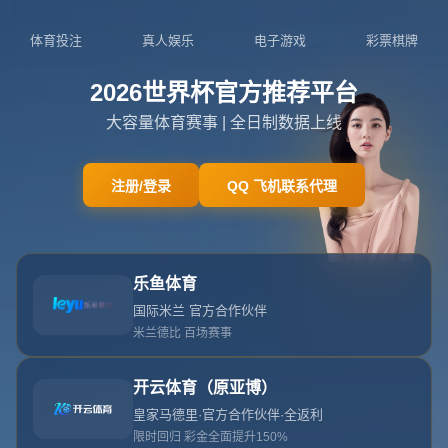
0571-5073475
admin@intl-xk.com