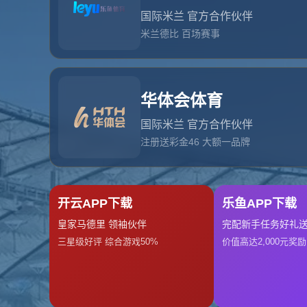
首页
关于星空体育
服务
单独服务
新闻中心
星空体育的团队
联系星空体育
页面未找到