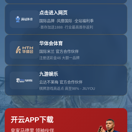
首页
关于星空体育
服务
单独服务
新闻中心
星空体育的团队
联系星空体育
页面未找到