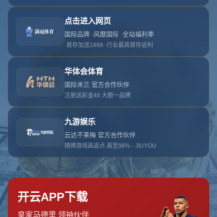
首页
关于星空体育
服务
单独服务
新闻中心
星空体育的团队
联系星空体育
页面未找到