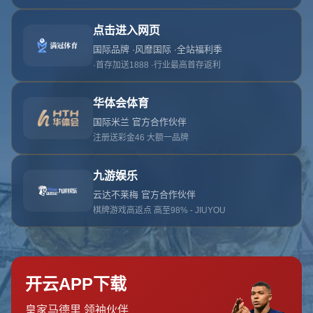
首页
关于星空体育
服务
单独服务
新闻中心
星空体育的团队
联系星空体育
页面未找到