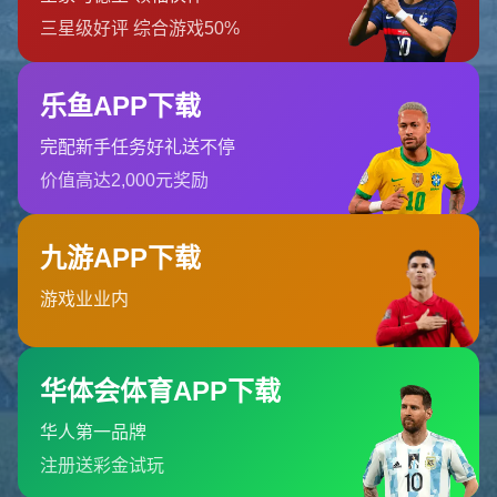
首页
404 Error
糟糕！找不到该页面
糟糕！找不到该页面
返回首页
订阅新闻通讯
随时了解我们的最新动态！订阅我们的时事通讯即可收到独家内
容和特别优惠。
订阅我们的服务