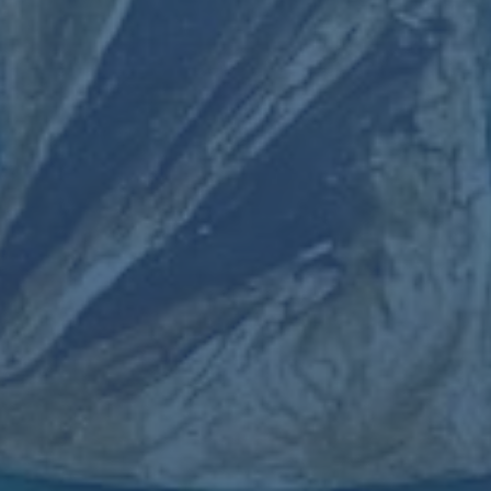
孩子们在街头球场模仿动作,业余联赛中不断出现有人尝试类似的
高举暴扣,社交媒体上关于体能训练、起跳技巧、核心力量的讨论
也随之增多。一个看似"只是好看"的镜头,实际推动了大众对篮球
运动方式的再思考。人们开始意识到,想要接近蒙克那样的瞬间爆
发,不仅需要天赋,更需要系统训练——从下肢力量到腰腹稳定,从
助跑节奏到起跳时机,每一个环节都在支撑那短短一秒的滞空。