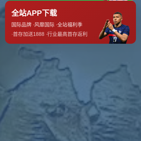
从球员个体发展来看,蒙克的战斧劈扣也具有一种象征意味。早年
他被贴上"投篮型后卫"的标签,外线手感和得分爆发力是外界讨论
的重点,而如今能够用如此强硬的扣篮领衔十佳球,说明他的比赛
已经从单一的外线火力,延展到更加全面、更加立体的攻击手段。
许多优秀的得分后卫在成长路径中都会经历类似转变:从依赖投射
到学会冲击篮筐,从躲避对抗到拥抱对抗,从"投开就无解"进化
为"三威胁全面拉满"。这记战斧劈扣,正是蒙克试图从角色球员迈