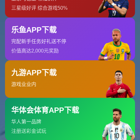
每逢世界杯，在线投注平台就会变成另一座“赛场”。无论是老手
还是新手，都在寻找所谓的“稳胆”和高回报机会。但现实往往
是，信息越多越容易迷失，赔率、盘口、指数、数据模型层层叠
加，很难判断哪些才是真正值得下注的机会。想在世界杯下注在
线环境中提高胜率，关键不是“猜对更多场”，而是学会筛选并专
注于价值更高的投注点，把有限的资金用在最可能产生长期正收
益的位置上。
理解价值投注是在线下注的底层逻辑
在世界杯下注在线之前，很多人只看“谁会赢”。但从专业角度
看，关键并不是谁赢谁输，而是赔率是否被低估或高估。所谓价
值投注，是指某个结果真实发生的概率大于赔率所隐含的概率。
比如某队实际胜率你评估在60%左右，而在线平台给出的赔率却