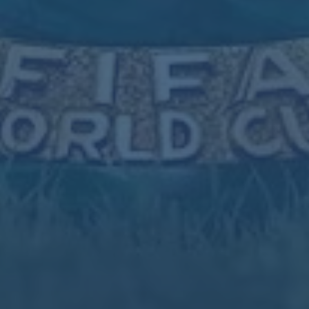
比和下注时机，而不是每一场具体的最终比分。当你学会把每一
注视为一次“投资决策”，而不是一把“押宝”，就会自然而然地远离
冲动追涨杀跌，更愿意在赔率失衡时逆向布局，在大众狂热时保
持冷静克制。长期来看，这种心态上的差异，往往比任何单一技
巧都更能决定你在世界杯在线投注中的最终表现。