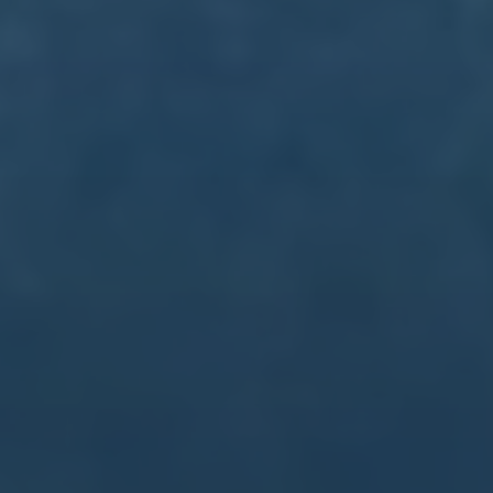
【官方指定平台】官方顶级竞技大厅，获取最新盘口赔率与极速
在线体验，大额无忧提款，请认准正版授权。
联系星空体育
13551700565
全国统一业务咨询：0571-5073475