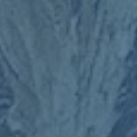
关键词，然后点开最上面的几个结果，但想要提高效率，可以稍
微调整一下搜法。比如，你可以把搜索内容从模糊的问题，变成
更明确的指令式关键词，如 2026世界杯完整赛程表 2026世界杯
小组赛赛程一览 2026世界杯淘汰赛时间安排 2026世界杯某某国
家队赛程。这样做的好处在于，搜索引擎会更容易匹配到结构化
的页面，例如表格形式的赛程、按日期排列的时间表等，而不是
冗长的解说文章。对于习惯在手机上查赛程的人来说，还可以善
用“图片”或“表格”类结果，很多媒体会把完整赛程做成清晰的图
表，保存到手机相册，就相当于随身携带一份简易的赛程手册。
合理拆分搜索关键词，是提升查询效率的关键技巧之一。
社交媒体与直播平台 适合动态跟进但需要辨别真伪
在过去几届世界杯中，微博、X、Instagram等社交平台，以及各
类直播平台，已经变成很多年轻球迷的“信息中枢”。当你在这些
平台上搜索“
2026世界杯赛程怎么查
”时，往往不仅能找到赛程
图，还能获得解说嘉宾、博主整理好的“看球攻略”。比如 有人会
专门列出“熬夜也要看的十场小组赛” 有人会把“你支持球队的所有
比赛时间”整理成一张图片 还有人会叮嘱你哪几天要提前准备夜
宵。这种内容的优势是
有强烈的个人视角和实用性
，非常适合不