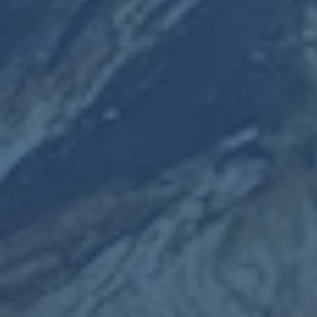
假设有一位球迷阿诚，平时工作很忙，但对世界杯热情极高。他
在解决“
2026世界杯赛程怎么查
”问题时，并没有停留在简单的“收
藏一个网页”上，而是做了三件事 他在FIFA官网上下载了完整赛
程，并选出自己最关注的几支球队，把它们的小组赛时间全部标
记出来。然后，他打开常用的体育App，点击“关注球队”功能，让
App在比赛当天自动推送提醒。他把那些开球时间在工作日清晨
或深夜的关键比赛，手动添加到手机日历，并设置“提前1小时提
醒”。结果是，在世界杯期间，他既没有因为看球影响太多工作，
也没有错过自己关注的任何一场比赛。这个案例说明，查到赛程
只是第一步，能否用好赛程信息，才真正决定你这届世界杯的观
赛体验。