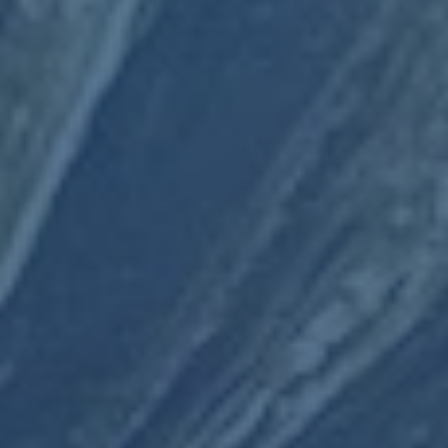
区时间”，避免看错日期或凌晨时间段。只有把赛程信息转化为真
正可执行的看球计划，查赛程这件事才算完成闭环。
一则小案例 看一位上班族球迷如何高效利用赛程信息