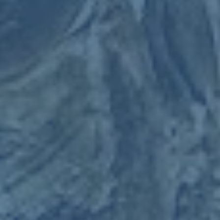
如果你只记住一个方式来解决“2026世界杯赛程怎么查”的问题，
那就是优先使用
官方渠道
。官方信息虽然有时更新略慢于社交媒
体，但在准确性和权威性上几乎无可替代。以往几届世界杯经验
表明，
FIFA官网和官方APP
会提供以下信息 赛事完整赛程表 各
队所在小组及出场顺序 各球场城市和具体球场名称 开球时间及
当地时区。更重要的是，官方页面一般支持按小组、日期、球队
等多种维度筛选，非常适合想要系统了解赛程的球迷。对于2026
世界杯这种分布在多个国家的赛事来说，官方渠道会在赛程临近
时同步更新可能出现的变更，例如个别比赛时间调整、场地微调