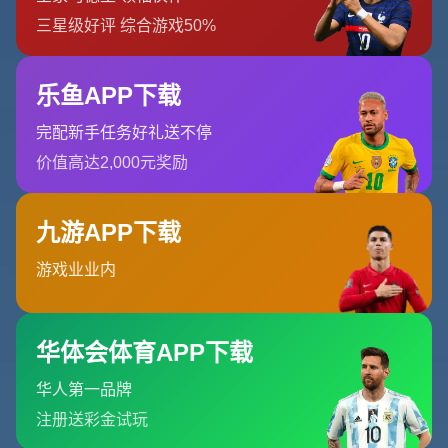
程信息。有人只想知道
自己国家队的全部比赛时间
，有人希望拿
到
从小组赛到决赛的完整赛程表
，还有人关心的是
每天的比赛时
间安排和转播时间
。当你在脑子里提前设定好一个目标，比如“只
看A组和B组”“只关注淘汰赛阶段”“只查决赛阶段时间和地点”，再
去查赛程时，就不会被大量信息淹没。简单来说，先缩小范围，
再选择渠道，比盲目搜索会高效得多。
官方渠道 为什么说是查询2026世界杯赛程的“基础配置”