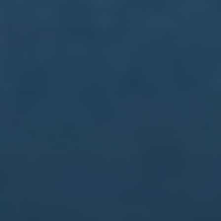
不应影响正常生活和财务 安排一个清晰的总预算 并严格执行 其
次 在每一次下注前问自己三个问题 这场比赛我了解的是否足够
我是否能接受全部亏损的结果 当前的决定是否受情绪影响 如果
有一个答案是否定或模糊 就应考虑减仓或放弃
此外 可以尝试用小额投注配合赛前分析 做“模拟复盘” 比如在真
正下注之前 先根据自己的判断写下预测和理由 比赛后对照结果
看看自己忽略了哪些信息 错误是出在对球队判断不准 还是对盘
口理解不到位 通过这一过程逐步优化自己的分析框架 比起盲目
追逐“下一场一定能翻身”的幻想 这种持续迭代的方式 更有助于在
世界杯投注中保持理性与底线 真正高水平的世界杯投注 并非总
在于猜中多少场 而在于你是否长期遵守自己的规则 与风险边界
联系星空体育
13551700565
全国统一业务咨询：0571-5073475