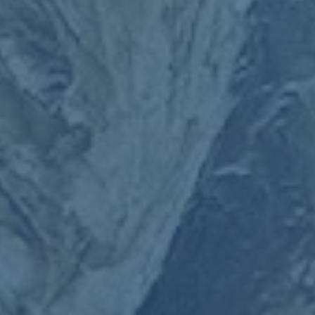
迷信所谓内幕消息与专家预测
世界杯期间 各种“内幕”“爆料”“神预测”层出不穷 很多人看到带有
所谓独家信息的推荐就选择全信 却忽略了一个事实 真正具有价
值的内部信息极少会以公开方式流传 绝大多数所谓内幕不是误读
就是放大了某些片面因素 更有甚者 直接是为了带动投注方向而
刻意制造的噪音
所谓专家预测也类似 不少节目或自媒体在解说比赛时 会倾向于
使用肯定句 表现出极强的自信 以增强个人权威感 但如果事后统
计 他们的长期胜率往往和普通人并无本质差别 真正值得借鉴的