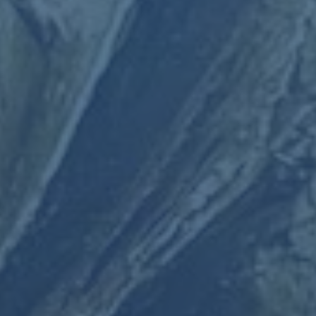
不是具体要买哪一场 而是其分析时关注的指标与思路 比如如何
解读球队战术匹配度 如何评估盘口变化中的市场情绪 等等 将他
人的观点视作参考而非指令 在世界杯投注中尤其重要 任何不允
许你质疑的预测 都不适合作为下注依据
对玩法理解不清导致的隐性风险
世界杯投注不仅有胜平负 还有让球 大小球 半全场 比分等多种玩
法 很多新手在完全没有搞清规则细节的情况下 就被高赔率吸引
比如在让球投注中 不少人只看到强队让一球觉得赢面大 却忽略
了实际需要赢两球才能全赢的风险 再比如大小球玩法 如果不了
解开盘逻辑和临场调整 很容易被表象数字误导