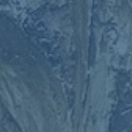
与风险偏好进行上下微调 此外 还要避免在连输后情绪失控加倍
下注 所谓“加码翻本”往往只是扩大亏损的开始 如果在一段时间内
连续出现错误预测 应暂停投注 复盘自己的分析逻辑 与其在情绪
波动中盲目出手 不如退一步重新审视策略