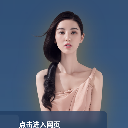
在
线
客
服
季欧冠夺冠热门是皇马
5:59:52+08:00
点击：