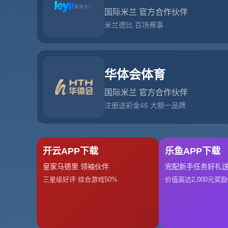
公司新闻
特
行业新闻