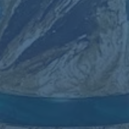
人员结构上，如果从更长周期去审视，可以看到俱乐部正在尝试打造一条
向身体条件和速度兼备的方向过渡，中场则更强调覆盖面与持球能力。尽
度吻合。特里作为曾经的防线核心，极为重视后防线的默契与指挥权，他
的冠军之师，必须拥有在逆境中能稳住局势的中坚力量。
马为何成为本季欧冠夺冠热门
仍在重建中的蓝军形成鲜明对比的是皇马在欧冠的统治气场。特里将皇马
构来看，皇马实现了经验与活力的高度平衡。后场仍有多年征战大场面的
多变的豪华组合，前场则在引入新星后拥有了更高上限。
马在欧冠赛场上的“气质优势”几乎无可比拟。无论是连续翻盘的经典战
的冠军习惯。在这样的氛围下，新援和年轻球员往往能在短时间内理解“