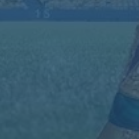
在
在
高
正
皇
与
结
奏
皇
髓