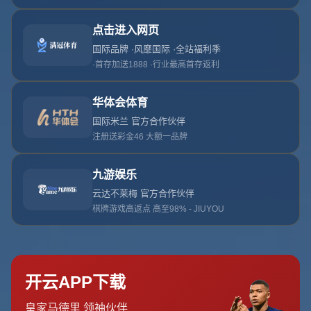
2026世界杯投注规则解析：实时投注与赛前预测对
比
作者：星空体育
发布时间：2026-08-06T05:59:52+08:00
点
击：
2026世界杯投注规则解析 实时投注与赛前预测对比
2026年世界杯不仅是全球球迷的狂欢盛宴 也是各大平台争相布
局的体育博彩焦点 随着数据分析技术与移动终端的普及 无论是
资深玩家还是普通观赛者 都开始接触两类截然不同的玩法 赛前
预测 与 实时投注 许多新手往往只看到赔率高低或热门球队 却忽
略了不同投注方式背后隐藏的规则差异与风险逻辑 想在世界杯期
间做到理性参与 既享受观赛刺激又尽可能降低损失 就必须先看
懂这两类玩法的本质区别
赛前预测的核心逻辑与适合人群
所谓赛前预测 是指在比赛尚未开始前 根据博彩公司给出的初始
或临盘赔率 对比赛结果进行下注 常见市场包括 胜平负 亚盘 大小
球 精确比分 半全场 等 在世界杯这种短周期高密度赛事中 赛前投