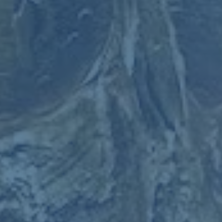
从心理层面看 实时投注极易放大人性的弱点 例如 你支持的球队
在上半场被动挨打 却侥幸领先1球 很多人会在中场急于加注支持
试图放大收益 却忽略了数据端显示的预期进球xG 完全倒向对手
也有人在连续遭遇2到3场临门一脚被绝平后 会产生强烈的“马上
扳回”的冲动 在下一个直播间盲目重注 这正是实时投注中最常见
的 情绪化追单陷阱
赛前预测对比实时投注 优势与劣势并存
从规则和实务操作角度综合来看 赛前预测与实时投注更像是两种
不同的策略模型 赛前预测更偏向数据驱动与概率评估 实时投注
则更偏向信息差与节奏捕捉 若单纯讨论期望收益 两者并不存在
绝对谁优谁劣 关键在于你是否真正理解各自的规则边界
赛前投注的优势在于可利用的公开信息较多 赔率变动节奏温和
更容易形成系统化分析框架 不少老玩家会通过建立个人数据库
记录各队在不同盘口下的赢盘率 主客场进球分布 与世界杯特殊
因素如中立场 天气 海拔 等的关联 然后在临近开赛时匹配盘口 只
要坚持 合理的资金分配 每场只占总资金一定比例 即使出现两三
天小冷门集中爆发 也能有较强的资金缓冲空间