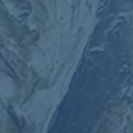
但实时投注的劣势同样明显 一是 赔率算法完全掌握在平台手中
他们会利用高频数据与模型实时校正概率 玩家仅凭肉眼观察或解
说评论 往往信息滞后 二是在视觉和情绪刺激下 决策时间被极度
压缩 容易忽视最基本的资金管理规则 比如 原本计划一场只投入
总资金的5% 到了下半场却在连续角球和险情刺激下 额外追加数
次注单 结果单场实投金额远超预期