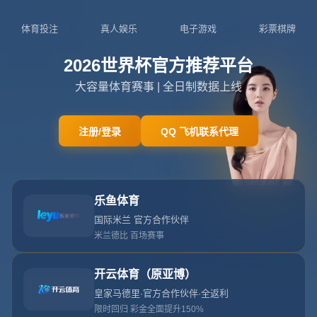
NEWS
新闻中心
新闻中心
公司新闻
行业新闻