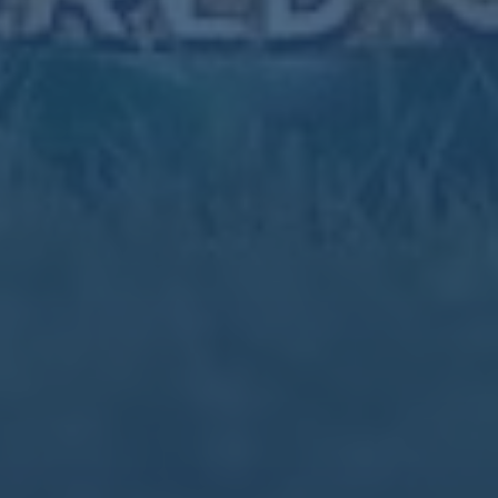
台中 甚至还有可能以聊天机器人形式 与用户进行一对一的交互
分析
这些模型大多会结合机器学习和历史数据 通过训练算法识别例如
“传统强队在连续跨时区客场出战时的胜率下降曲线” 或是“高控球
率球队在湿滑草皮上的传球失误概率提升”等微妙规律 再将这些
规律嵌入预测入口的后台逻辑 从而给出更接近真实的胜负概率
但需要强调的是 AI并不是预言机器 而是放大趋势的工具 高质量
的胜负预测平台应该在界面上清楚标注“模型基于历史数据训练
不代表绝对结果” 同时给予用户自主调整权 例如允许球迷根据自
己对某些球队的理解 修改部分参数权重 再生成个性化预测结果
这样一来 预测入口不再是单向灌输 而是变成一种互动式的分析
体验
七 打造真正有价值的2026美加墨世界杯胜负预测入口
综合以上维度 一个真正有价值的“2026美加墨世界杯胜负预测入
口” 应该同时具备广度 深度 与可用性 广度体现在覆盖所有比赛和
主要数据源 深度体现在对细节变量的捕捉及模型的解释能力 可
用性则体现在加载速度 交互设计 与多终端适配