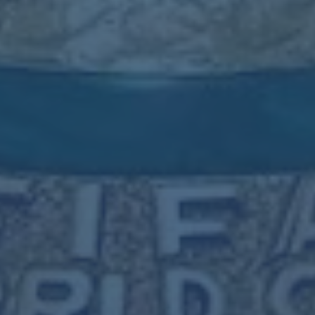
模块 让用户在浏览“胜负概率”的同时 更直观理解双方在战术层面
可能的胜负手
六 人工智能模型在2026美加墨世界杯中的角色
提到“胜负预测入口” 很多用户自然会联想到人工智能和大数据 事
实上 在2026美加墨世界杯期间 各类AI预测模型几乎可以肯定会
集体登场 有的会以网站形式开放 有的则嵌入在资讯App或社交平