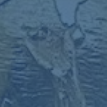
3 扩军带来的实力差异拉大
一些首次或久违参加世界杯的球队 将
带来更多不确定性 传统基于历史战绩的预测权重会被削弱 需要
更多依赖近三年国际比赛表现 洲际预选赛质量以及球员在俱乐部
层面的统计指标 才能给出相对合理的胜负判断
因此 真正高质量的“2026美加墨世界杯胜负预测入口”不会只停留
在简单的赔率或大众舆论层面 而是会在后台集成赛制 城市分布
球队战术风格与球员健康状况等多源数据 让预测成为一种结构化
的判断 而不是情绪化的押注
三 数据驱动的胜负预测核心逻辑