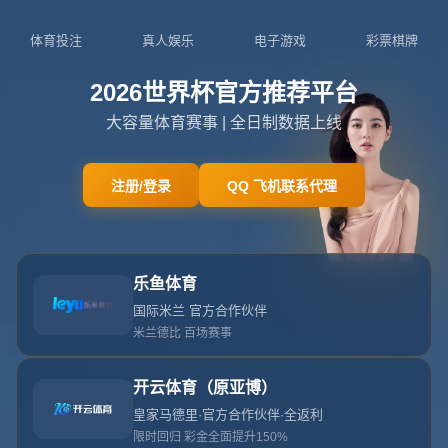
NEWS
新闻中心
新闻中心
公司新闻
行业新闻