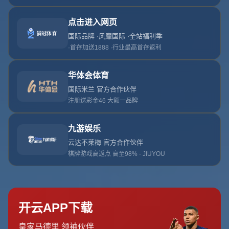
西甲-皇马2-1逆转拉帕 维尼修斯&琼阿梅尼破门
作者：星空体育
发布时间：2026-08-07T05:59:51+08:00
点
击：
当终场哨声响起时，看台上的嘘声已经完全被欢呼掩埋，这便是
皇马在本轮西甲完成2比1逆转拉斯帕尔马斯的真实写照。比分表
面只是一次普通的翻盘，但如果把镜头推近，会发现这是一次关
于团队韧性 重建路径 与个人成长交织在一起的多维叙事。维尼
修斯与琼阿梅尼各入一球，不仅帮助球队拿到关键三分，更在无
形中回应了外界对于“新老交替时代皇马是否依旧够硬”的疑问。
这场西甲对决的上半场并不属于皇马。拉帕踢得大胆而积极 高位
压迫让皇马后场出球一度变得迟缓 被迫进行更多安全回传。正是
在这种略显被动的节奏下 皇马后防线出现了短暂的注意力断档
被对手通过一次快速渗透打穿 比分变成0比1。这一刻伯纳乌的空
气明显沉重了一瞬 这是熟悉的画面 新赛季的皇马在几场关键比
赛中都曾遭遇过“慢热开局”带来的困境。与此同时 场边的安切洛
蒂并没有选择立刻大幅调整阵型 而是持续用手势压低队员情绪