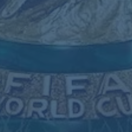
我修复能力。这种能力往往会在赛季后半段转化为排名优势 因为
它意味着球队可以在非最佳状态下稳定拿分 不会因为一场意外丢
球就陷入连锁崩盘。与此同时 对于拉帕这样的对手而言 这场失
利虽然遗憾 却也会成为他们面对白强队时的重要参照 让他们更
清楚自己在体能分配 注意力集中度以及换人调整上的短板。
综合来看 “西甲 皇马2比1逆转拉帕 维尼修斯&琼阿梅尼破门”这个
事件 不应仅仅被理解为一场精彩的联赛逆转 更是个人成长与球
队重建在同一场景下的交汇点。维尼修斯用进球证明自己不仅能
制造话题 更能在比分落后时承担起责任 琼阿梅尼则通过致胜进
球告诉外界 他并非只能做无名英雄 也可以用最直接的方式改变
结果。对于正在完成代际更替的皇马来说 每一次这样的逆转 都
像是在给未来版本的球队打样 让年轻球员明白 在伯纳乌 想要真
正被认可 不仅要会享受顺风局的掌声 更要能直面逆风局的压力
在比分不利时保持冷静 勇气 与执行力。这场2比1 既是一次考验
也是一次答案 而答案的可贵之处在于 它指向的不是一两名球员
的短暂高光 而是整个团队在逆境中仍旧选择相信自己踢法的那份
执着。