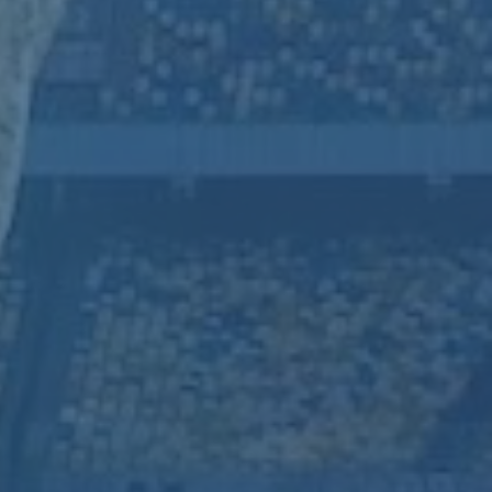
时继续执行高风险战术，这些看似细微的选择，构成了主
并不少见。某位前豪门主帅就曾在连续几轮战绩不佳后迎来
”这一类字眼进行报道。那场比赛中，他选择坚持高位压迫与
续打穿，最终遭遇惨败。赛后俱乐部虽然没有立刻宣布换
定还是尘埃落定。
了风向。他没有简单地放弃自己的战术原则，而是在关键
入人数，以防止被反击击穿。最终球队在一场1比0的艰难
“在压力下证明自己”，同一支马竞，不同的选择，造就了完
危机未解除”，既是提醒，也是铺垫：对马竞之战将不仅仅
这场比赛会被解读为“困境中展现执教能力”的证据；一旦陷
赋予“早有预兆”的后见之明。
比赛真正的看点。如果一味保守，他可能暂时缓和危机，
双双失控，让“帅位危机”瞬间变成“帅位倒计时”。