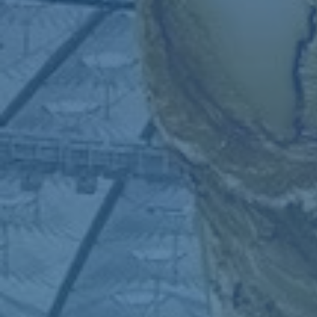
俱
项
从
局
口
马
马
以