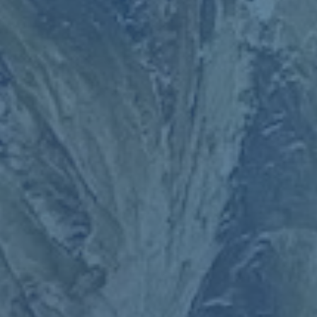
一，节奏与硬度的考验。马竞擅长在开局10到15分钟内给对手制造强度
安排的中后场出球不够果断，只要出现一两次出球拖沓或回传失误，就可
言，任何早早丢球的画面，都会在媒体标题中被放大成“惨剧开场”。
二，战术应变的考题。马竞并不是一支只会“摆大巴”或只会“疯抢”的单
。当比分胶着时，他们会通过节奏放缓与犯规战术打乱对方心态；当需要
否具备针对这种多变风格的预案B、预案C，将直接决定外界对他“战术厚
三，更衣室与精神面的考题。危机时刻，球队是选择为主帅而战，还是陷