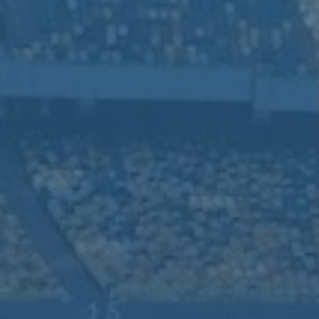
愿
帅
案
在
与
主
帅
与
环
胜
全
阿
是
入
战
面
却