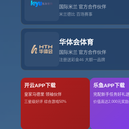
公司新闻
阿
行业新闻