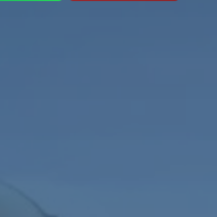
普通的联赛对决，而是一次关于权威、信任与方向感的综合测
果，更因为在豪门语境下，任何战术摇摆、更衣室细节、
德里竞技的较量，恰好具备了所有“期末考试”的要素——强
验。
游对手时呈现出一种危险的“温吞”：控球率并不算低，却
伤”的局面，极其容易在豪门环境下引发对主帅的质疑。阿
涌的状态。