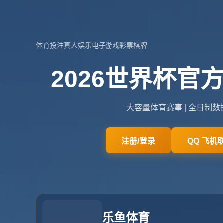
网站首页
关于我们
产品服务
新闻中心
新闻中心