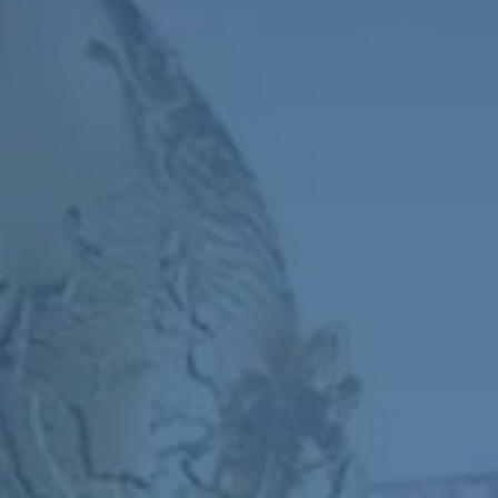
中路控球打开局面，但球队现有的边路球员习惯直来直
的问题就会在镜头前暴露无遗。阿斯在报道中多次暗示：