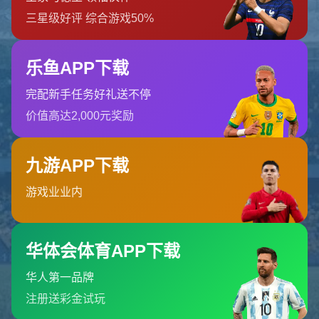
首页
404 Error
糟糕！找不到该页面
糟糕！找不到该页面
返回首页
订阅新闻通讯
随时了解我们的最新动态！订阅我们的时事通讯即可收到独家内
容和特别优惠。
订阅我们的服务